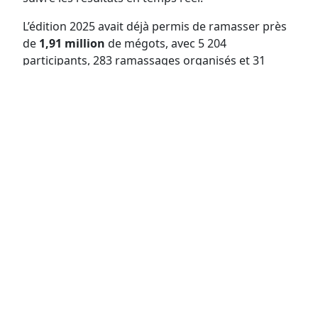
L’édition 2025 avait déjà permis de ramasser près
de
1,91 million
de mégots, avec 5 204
participants, 283 ramassages organisés et 31
départements mobilisés.
La semaine sera aussi ponctuée par les Éco-
Games, un challenge collaboratif en équipes porté
par The Clean Project. Trois étapes sont prévues :
Toulouse le 26 mai, Lyon le 27 mai et Paris Bastille
le 29 mai. Les équipes s’affronteront lors de
missions de ramassage, avec un classement en
direct.