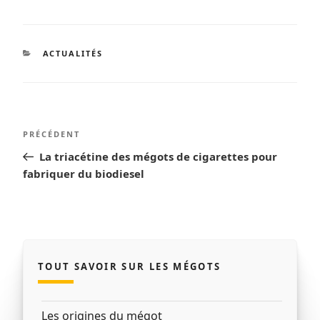
CATÉGORIES
ACTUALITÉS
Navigation
Article
PRÉCÉDENT
de
précédent
La triacétine des mégots de cigarettes pour
l’article
fabriquer du biodiesel
TOUT SAVOIR SUR LES MÉGOTS
Les origines du mégot