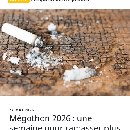
PUBLIÉ
27 MAI 2026
LE
Mégothon 2026 : une
semaine pour ramasser plus