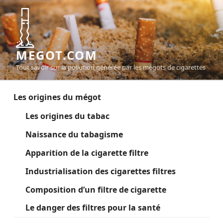
Aller
au
contenu
principal
MEGOT.COM
Tout savoir sur la pollution générée par les mégots de cigarettes
Les origines du mégot
Les origines du tabac
Naissance du tabagisme
Apparition de la cigarette filtre
Industrialisation des cigarettes filtres
Composition d’un filtre de cigarette
Le danger des filtres pour la santé