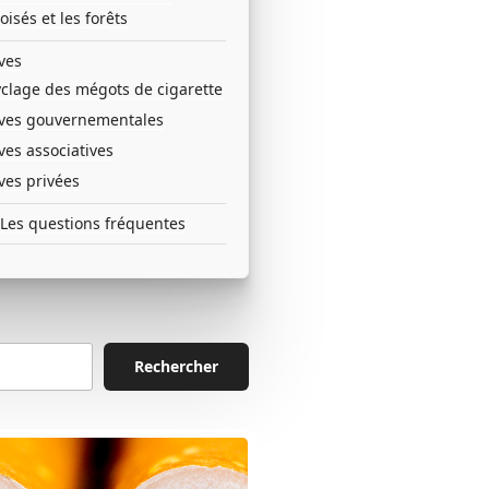
oisés et les forêts
ives
yclage des mégots de cigarette
tives gouvernementales
ives associatives
ives privées
Les questions fréquentes
Rechercher