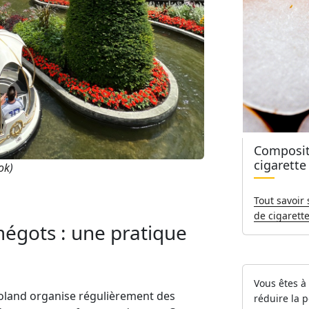
Compositi
cigarette
ok
)
Tout savoir
de cigarett
mégots : une pratique
Vous êtes à 
loland organise régulièrement des
réduire la 