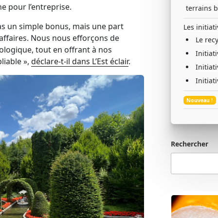
e pour l’entreprise.
terrains b
pas un simple bonus, mais une part
Les initiat
affaires. Nous nous efforçons de
Le rec
logique, tout en offrant à nos
Initia
liable »,
déclare-t-il dans L’Est éclair
.
Initiat
Initiat
Nouveau !
Rechercher