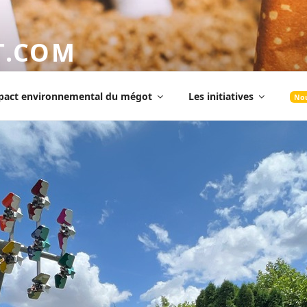
T.COM
a pollution générée par les mégots de cigarettes
pact environnemental du mégot
Les initiatives
Nou