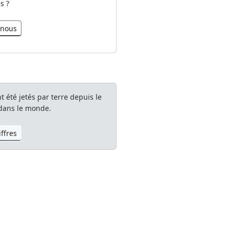
s ?
-nous
 été jetés par terre depuis le
dans le monde.
iffres