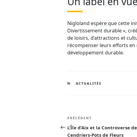
Un label en vue
Nigloland espère que cette init
Divertissement durable », créé
de loisirs, d’attractions et cul
récompenser leurs efforts en 
développement durable.
CATÉGORIES
ACTUALITÉS
Navigation
Article
PRÉCÉDENT
de
précédent
L’Île d’Aix et la Controverse de
Cendriers-Pots de Fleurs