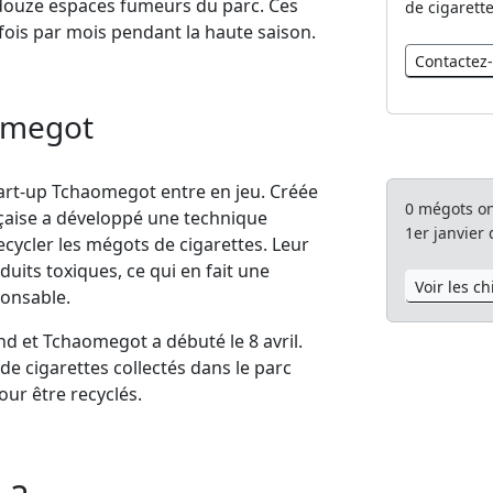
 douze espaces fumeurs du parc. Ces
de cigarette
 fois par mois pendant la haute saison.
Contactez
omegot
tart-up Tchaomegot entre en jeu. Créée
0
mégots ont
nçaise a développé une technique
1er janvier
cycler les mégots de cigarettes. Leur
oduits toxiques, ce qui en fait une
Voir les ch
onsable.
nd et Tchaomegot a débuté le 8 avril.
de cigarettes collectés dans le parc
ur être recyclés.