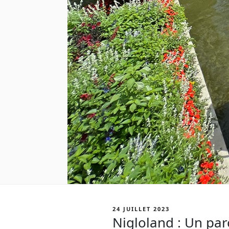
PUBLIÉ
24 JUILLET 2023
LE
Nigloland : Un parc