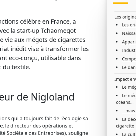
Les origin
actions
célèbre en France, a
Les or
vec la start-up Tchaomegot
Naissa
 vie aux mégots de cigarettes
Apparit
riat inédit vise à transformer les
Industr
ant eco-conçu, utilisable dans
Composi
 du textile.
Le dang
Impact en
Le még
cœur de Nigloland
Le még
océans…
…mais 
ions qui a toujours fait de l’écologie sa
La déc
e
, le directeur des opérations et
cigarette
té Sociétale des Entreprises), souligne
La cult